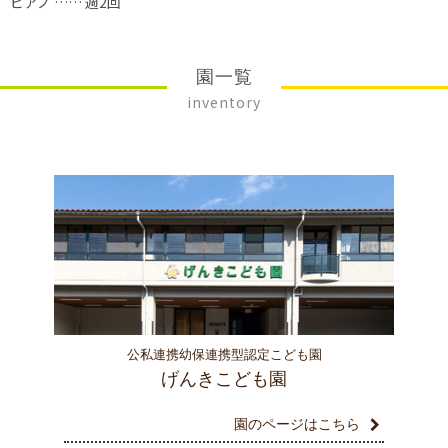
ピアノ …… 週2回
園一覧
inventory
公私連携幼保連携型認定こども園
げんきこども園
園のページはこちら