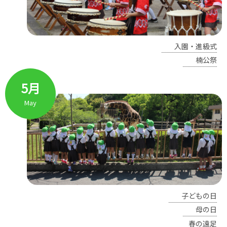
入園・進級式
楠公祭
5月
May
子どもの日
母の日
春の遠足