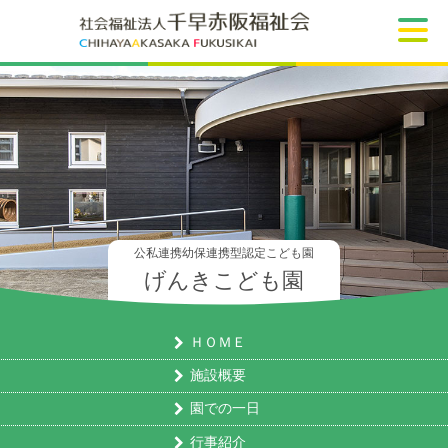
公私連携幼保連携型認定こども園
げんきこども園
ＨＯＭＥ
施設概要
園での一日
行事紹介