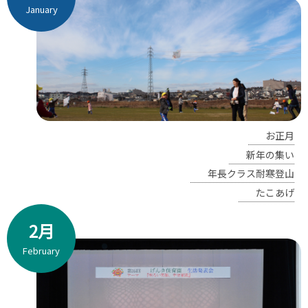
January
お正月
新年の集い
年長クラス耐寒登山
たこあげ
2月
February