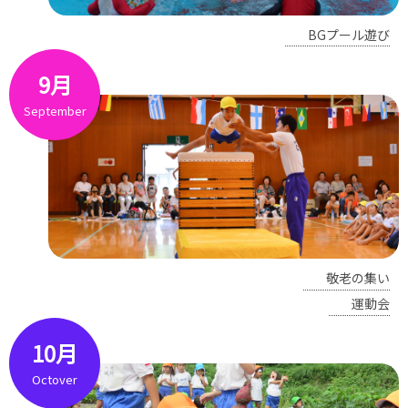
BGプール遊び
9月
September
敬老の集い
運動会
10月
Octover