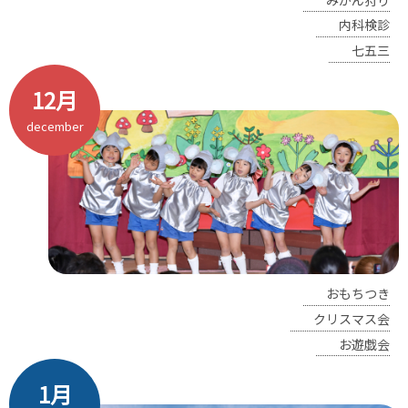
内科検診
七五三
12月
december
おもちつき
クリスマス会
お遊戯会
1月