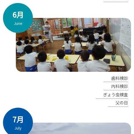
6月
June
歯科検診
内科検診
ぎょう虫検査
父の日
7月
July